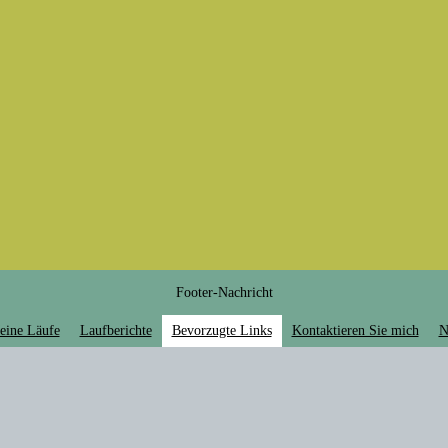
Footer-Nachricht
eine Läufe
Laufberichte
Bevorzugte Links
Kontaktieren Sie mich
N