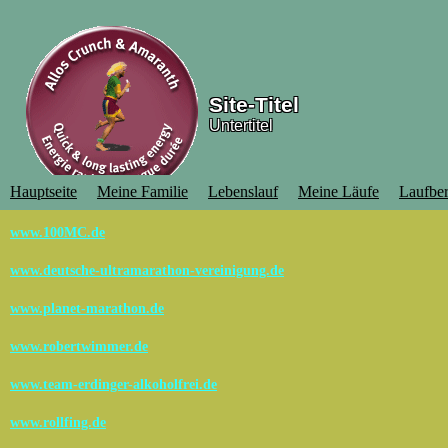
Site-Titel
Untertitel
Hauptseite
Meine Familie
Lebenslauf
Meine Läufe
Laufber
www.100MC.de
www.deutsche-ultramarathon-vereinigung.de
www.planet-marathon.de
www.robertwimmer.de
www.team-erdinger-alkoholfrei.de
www.rollfing.de