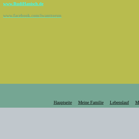
www.RudiHanisch.de
www.facebook.com/iwanttorun
Hauptseite
Meine Familie
Lebenslauf
M