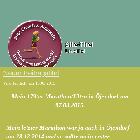
Site-Titel
Untertitel
Neuer Beitragstitel
Veröffentlicht am
15.03.2015
Mein 179ter Marathon/Ultra in Öjendorf am
07.03.2015.
Mein letzter Marathon war ja auch in Öjendorf
am 28.12.2014 und so sollte mein erster