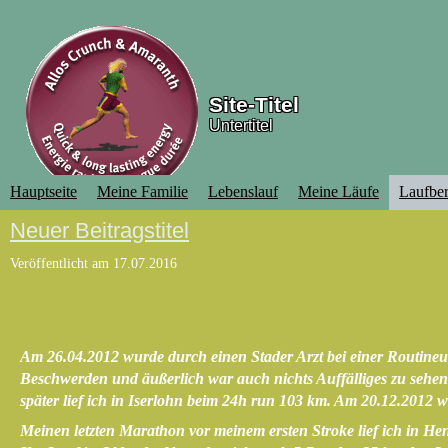
Site-Titel
Untertitel
Hauptseite
Meine Familie
Lebenslauf
Meine Läufe
Laufber
Neuer Beitragstitel
Veröffentlicht am
17.07.2016
Am 26.04.2012 wurde durch einen Stader Arzt bei einer Routineunt
Beschwerden und äußerlich war auch nichts Auffälliges zu sehen
später lief ich in Iserlohn beim 24h run 103 km. Am 20.12.2012 
Meinen letzten Marathon vor meinem ersten Stroke lief ich in 