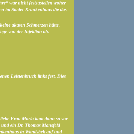
e“ war nicht festzustellen woher
ten im Stader Krankenhaus die das
 keine akuten Schmerzen hätte,
oge von der Injektion ab.
enen Leistenbruch links fest. Dies
e liebe Frau Maria kam dann so vor
t und ein Dr. Thomas Mansfeld
Krankenhaus in Wandsbek auf und