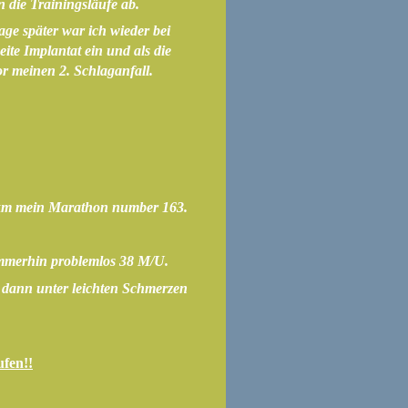
 die Trainingsläufe ab.
e später war ich wieder bei
te Implantat ein und als die
 meinen 2. Schlaganfall.
2 km mein Marathon number 163.
immerhin problemlos 38 M/U.
 dann unter leichten Schmerzen
ufen!!