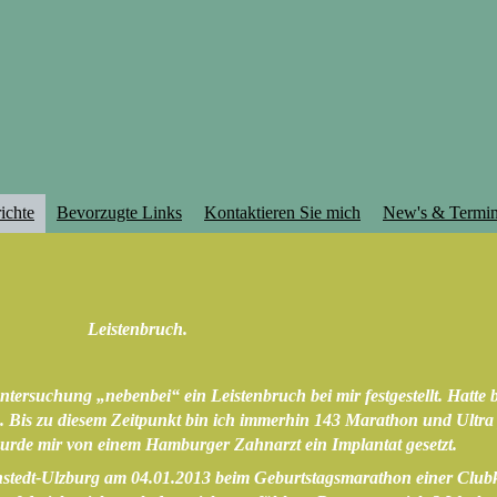
ichte
Bevorzugte Links
Kontaktieren Sie mich
New's & Termi
Leistenbruch.
ersuchung „nebenbei“ ein Leistenbruch bei mir festgestellt. Hatte bi
. Bis zu diesem Zeitpunkt bin ich immerhin 143 Marathon und Ultra
wurde mir von einem Hamburger Zahnarzt ein Implantat gesetzt.
Henstedt-Ulzburg am 04.01.2013 beim Geburtstagsmarathon einer Clu