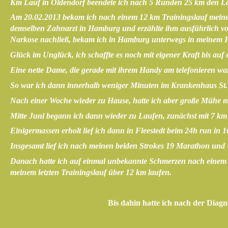
Km Lauf in Oldendorf beendete ich nach 5 Runden 25 km den Lauf
Am 20.02.2013 bekam ich nach einem 12 km Trainingslauf meinen
demselben Zahnarzt in Hamburg und erzählte ihm ausführlich von 
Narkose nachließ, bekam ich in Hamburg unterwegs in meinem PK
Glück im Unglück, ich schaffte es noch mit eigener Kraft bis auf
Eine nette Dame, die gerade mit ihrem Handy am telefonieren war, 
So war ich dann innerhalb weniger Minuten im Krankenhaus St. G
Nach einer Woche wieder zu Hause, hatte ich aber große Mühe 
Mitte Juni begann ich dann wieder zu Laufen, zunächst mit 7 
Einigermassen erholt lief ich dann in Fleestedt beim 24h run in 
Insgesamt lief ich nach meinen beiden Strokes 19 Marathon und 
Danach hatte ich auf einmal unbekannte Schmerzen nach einem 1
meinem letzten Trainingslauf über 12 km laufen.
Bis dahin hatte ich nach der Dia