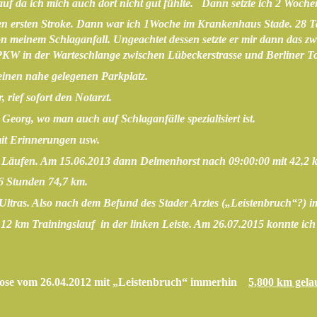
 da ich mich auch dort nicht gut fühlte. Dann setzte ich 2 Wochen
 ersten Stroke. Dann war ich 1Woche im Krankenhaus Stade. 28 Tag
meinem Schlaganfall. Ungeachtet dessen setzte er mir dann das zwei
W in der Warteschlange zwischen Lübeckerstrasse und Berliner Tor
 einen nahe gelegenen Parkplatz.
rief sofort den Notarzt.
eorg, wo man auch auf Schlaganfälle spezialisiert ist.
mit Erinnerungen usw.
km Läufen. Am 15.06.2013 dann Delmenhorst nach 09:00:00 mit 42,
16 Stunden 74,7 km.
Ultras. Also nach dem Befund des Stader Arztes („Leistenbruch“?) 
2 km Trainingslauf in der linken Leiste. Am 26.07.2015 konnte ich
gnose vom 26.04.2012 mit „Leistenbruch“ immerhin
5,800 km gela